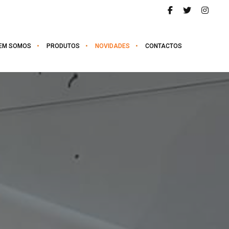
EM SOMOS
PRODUTOS
NOVIDADES
CONTACTOS